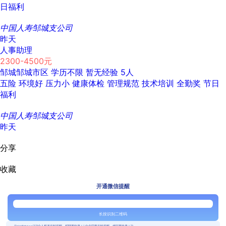
日福利
中国人寿邹城支公司
昨天
人事助理
2300-4500元
邹城邹城市区
学历不限
暂无经验
5人
五险
环境好
压力小
健康体检
管理规范
技术培训
全勤奖
节日
福利
中国人寿邹城支公司
昨天
分享
收藏
开通微信提醒
长按识别二维码
{{usertype=='2'?'个人投递实时提醒，招聘更快捷！':'企业回复实时提醒，求职更快捷！'}}