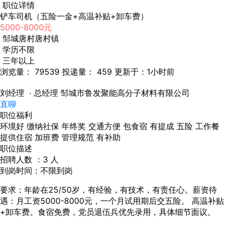
职位详情
铲车司机（五险一金+高温补贴+卸车费）
5000-8000元
邹城唐村唐村镇
学历不限
三年以上
浏览量： 79539
投递量： 459
更新于：1小时前
刘经理
· 总经理
邹城市鲁发聚能高分子材料有限公司
直聊
职位福利
环境好
缴纳社保
年终奖
交通方便
包食宿
有提成
五险
工作餐
提供住宿
加班费
管理规范
有补助
职位描述
招聘人数 ：3 人
到岗时间：不限到岗
要求：年龄在25/50岁，有经验，有技术，有责任心。薪资待
遇：月工资5000-8000元，一个月试用期后交五险。 高温补贴
+卸车费。食宿免费，党员退伍兵优先录用，具体细节面议。