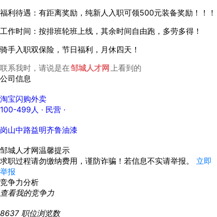
福利待遇：有距离奖励，纯新人入职可领500元装备奖励！！！
工作时间：按排班轮班上线，其余时间自由跑，多劳多得！
骑手入职双保险，节日福利，月休四天！
联系我时，请说是在
邹城人才网
上看到的
公司信息
淘宝闪购外卖
100-499人
· 民营 ·
岗山中路益明齐鲁油漆
邹城人才网温馨提示
求职过程请勿缴纳费用，谨防诈骗！若信息不实请举报。
立即
举报
竞争力分析
查看我的竞争力
8637
职位浏览数