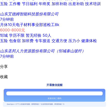
五险
工作餐
节日福利
年终奖
加班补助
出差补助
技术培训
山东艾德姆智能科技股份有限公司
7分钟前
月休10天电子材料事业部巡检工8k
6000-8000元
邹城
学历不限
暂无经验
50人
五险
包食宿
加班费
专车接送
交通方便
压力小
健康体检
山东圣邦人力资源股份有限公司（邹城泰山玻纤）
7分钟前
分享
收藏
开通微信提醒
长按识别二维码
{{usertype=='2'?'个人投递实时提醒，招聘更快捷！':'企业回复实时提醒，求职更快捷！'}}