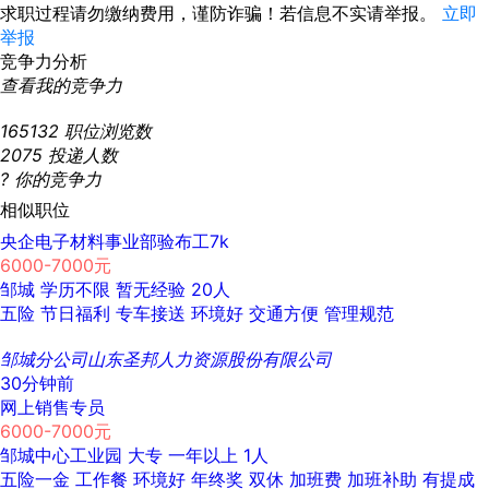
求职过程请勿缴纳费用，谨防诈骗！若信息不实请举报。
立即
举报
竞争力分析
查看我的竞争力
165132
职位浏览数
2075
投递人数
?
你的竞争力
相似职位
央企电子材料事业部验布工7k
6000-7000元
邹城
学历不限
暂无经验
20人
五险
节日福利
专车接送
环境好
交通方便
管理规范
邹城分公司山东圣邦人力资源股份有限公司
30分钟前
网上销售专员
6000-7000元
邹城中心工业园
大专
一年以上
1人
五险一金
工作餐
环境好
年终奖
双休
加班费
加班补助
有提成