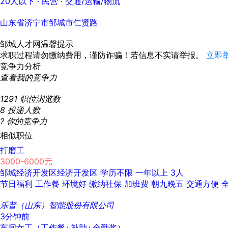
20人以下
· 民营 ·
交通/运输/物流
山东省济宁市邹城市仁贤路
邹城人才网温馨提示
求职过程请勿缴纳费用，谨防诈骗！若信息不实请举报。
立即
竞争力分析
查看我的竞争力
1291
职位浏览数
8
投递人数
?
你的竞争力
相似职位
打磨工
3000-6000元
邹城经济开发区经济开发区
学历不限
一年以上
3人
节日福利
工作餐
环境好
缴纳社保
加班费
朝九晚五
交通方便
乐普（山东）智能股份有限公司
3分钟前
车间女工（工作餐+补助+全勤奖）