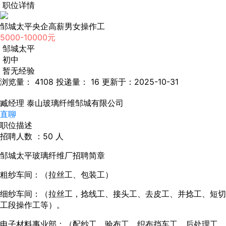
职位详情
邹城太平央企高薪男女操作工
5000-10000元
邹城太平
初中
暂无经验
浏览量： 4108
投递量： 16
更新于：2025-10-31
臧经理
泰山玻璃纤维邹城有限公司
直聊
职位描述
招聘人数 ：50 人
邹城太平玻璃纤维厂招聘简章
粗纱车间：（拉丝工、包装工）
细纱车间：（拉丝工，捻线工、接头工、去皮工、并捻工、短切
工段操作工等）。
电子材料事业部：（配纱工，验布工、织布挡车工、后处理工