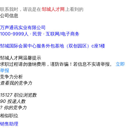
联系我时，请说是在
邹城人才网
上看到的
公司信息
万声通讯实业有限公司
1000-9999人
· 民营 ·
互联网/电子商务
邹城国际会展中心服务外包基地（双创园区）c座1楼
邹城人才网温馨提示
求职过程请勿缴纳费用，谨防诈骗！若信息不实请举报。
立即
举报
竞争力分析
查看我的竞争力
15127
职位浏览数
90
投递人数
?
你的竞争力
相似职位
销售助理