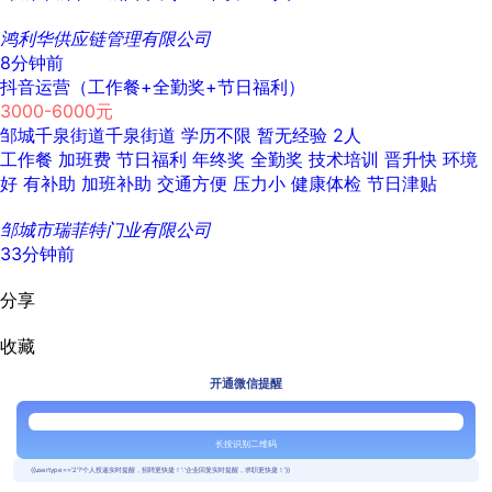
鸿利华供应链管理有限公司
8分钟前
抖音运营（工作餐+全勤奖+节日福利）
3000-6000元
邹城千泉街道千泉街道
学历不限
暂无经验
2人
工作餐
加班费
节日福利
年终奖
全勤奖
技术培训
晋升快
环境
好
有补助
加班补助
交通方便
压力小
健康体检
节日津贴
邹城市瑞菲特门业有限公司
33分钟前
分享
收藏
开通微信提醒
长按识别二维码
{{usertype=='2'?'个人投递实时提醒，招聘更快捷！':'企业回复实时提醒，求职更快捷！'}}