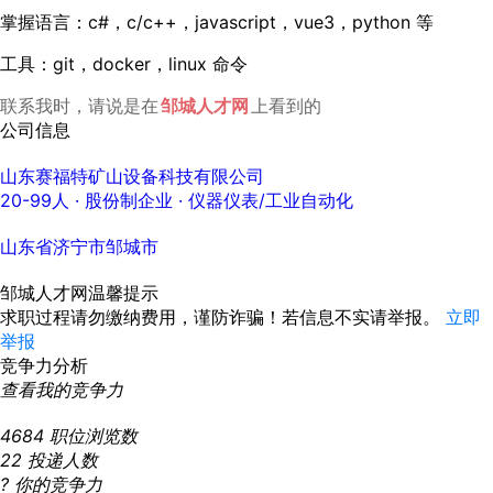
掌握语言：c#，c/c++，ja
vasc
ript，vue3，python 等
工具：git，docker，linux 命令
联系我时，请说是在
邹城人才网
上看到的
公司信息
山东赛福特矿山设备科技有限公司
20-99人
· 股份制企业 ·
仪器仪表/工业自动化
山东省济宁市邹城市
邹城人才网温馨提示
求职过程请勿缴纳费用，谨防诈骗！若信息不实请举报。
立即
举报
竞争力分析
查看我的竞争力
4684
职位浏览数
22
投递人数
?
你的竞争力