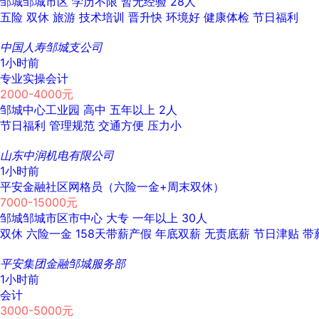
邹城邹城市区
学历不限
暂无经验
28人
五险
双休
旅游
技术培训
晋升快
环境好
健康体检
节日福利
中国人寿邹城支公司
1小时前
专业实操会计
2000-4000元
邹城中心工业园
高中
五年以上
2人
节日福利
管理规范
交通方便
压力小
山东中润机电有限公司
1小时前
平安金融社区网格员（六险一金+周末双休）
7000-15000元
邹城邹城市区市中心
大专
一年以上
30人
双休
六险一金
158天带薪产假
年底双薪
无责底薪
节日津贴
带
平安集团金融邹城服务部
1小时前
会计
3000-5000元