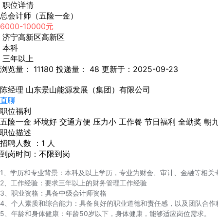
职位详情
总会计师（五险一金）
6000-10000元
济宁高新区高新区
本科
三年以上
浏览量： 11180
投递量： 48
更新于：2025-09-23
陈经理
山东景山能源发展（集团）有限公司
直聊
职位福利
五险一金
环境好
交通方便
压力小
工作餐
节日福利
全勤奖
朝
职位描述
招聘人数 ：1 人
到岗时间：不限到岗
1、学历和专业背景：本科及以上学历，专业为财会、审计、金融等相关专业
2、工作经验：要求三年以上的财务管理工作经验
3、职业资格：具备中级会计师资格
4、个人素质和综合能力：具备良好的职业道德和责任感，以及团队合作
5、年龄和身体健康：年龄50岁以下，身体健康，能够适应岗位需求。