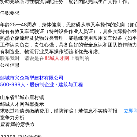
协助完成临时性物流调配任务，配合团队完成生产支持工作。
任职要求：
年龄25—48周岁，身体健康，无妨碍从事叉车操作的疾病（如
持有有效叉车驾驶证（特种设备作业人员证），具备实际操作经
熟悉仓储流程及货物分类管理，能熟练使用常用叉车设备（如平
工作认真负责，责任心强，具备良好的安全意识和团队协作能力
有制造业、物流行业叉车操作经验者优先考虑。
联系我时，请说是在
邹城人才网
上看到的
公司信息
邹城市兴企新型建材有限公司
500-999人
· 股份制企业 ·
建筑与工程
山东省邹城市唐村镇
邹城人才网温馨提示
求职过程请勿缴纳费用，谨防诈骗！若信息不实请举报。
立即
竞争力分析
查看我的竞争力