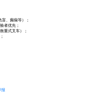
色盲、癫痫等）；
验者优先；
衡重式叉车）；
；
举报