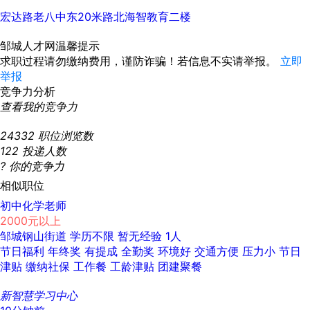
宏达路老八中东20米路北海智教育二楼
邹城人才网温馨提示
求职过程请勿缴纳费用，谨防诈骗！若信息不实请举报。
立即
举报
竞争力分析
查看我的竞争力
24332
职位浏览数
122
投递人数
?
你的竞争力
相似职位
初中化学老师
2000元以上
邹城钢山街道
学历不限
暂无经验
1人
节日福利
年终奖
有提成
全勤奖
环境好
交通方便
压力小
节日
津贴
缴纳社保
工作餐
工龄津贴
团建聚餐
新智慧学习中心