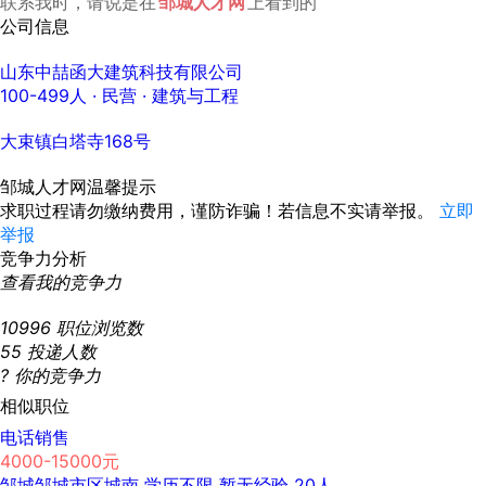
联系我时，请说是在
邹城人才网
上看到的
公司信息
山东中喆函大建筑科技有限公司
100-499人
· 民营 ·
建筑与工程
大束镇白塔寺168号
邹城人才网温馨提示
求职过程请勿缴纳费用，谨防诈骗！若信息不实请举报。
立即
举报
竞争力分析
查看我的竞争力
10996
职位浏览数
55
投递人数
?
你的竞争力
相似职位
电话销售
4000-15000元
邹城邹城市区城南
学历不限
暂无经验
20人