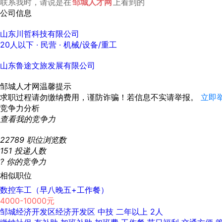
联系我时，请说是在
邹城人才网
上看到的
公司信息
山东川哲科技有限公司
20人以下
· 民营 ·
机械/设备/重工
山东鲁途文旅发展有限公司
邹城人才网温馨提示
求职过程请勿缴纳费用，谨防诈骗！若信息不实请举报。
立即
竞争力分析
查看我的竞争力
22789
职位浏览数
151
投递人数
?
你的竞争力
相似职位
数控车工（早八晚五+工作餐）
4000-10000元
邹城经济开发区经济开发区
中技
二年以上
2人