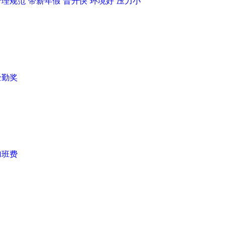
管理规范
带薪年假
晋升快
环境好
压力小
全勤奖
加班费