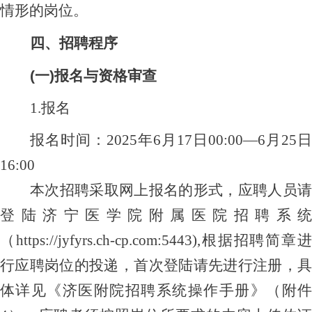
情形的岗位。
四、
招聘程序
(一)报名与资格审查
1.报名
报名时间：
202
5
年
6
月
17
日
00:00
—
6
月
25
日
16
:00
本次招聘采取网上报名的形式，应聘
人员
登陆
济宁医学院附属医院招聘系统
（
https://jyfyrs.ch-cp.com:5443
),根据招聘简章进
行应聘岗位的投递，首次登陆请先进行注册，具
体详见《济医附院招聘系统操作手册》（附件